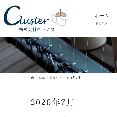
コ
ナ
ン
ビ
ホーム
テ
ゲ
ン
ー
HOME
ツ
シ
に
ョ
移
ン
動
に
移
動
HOME
お知らせ
2025年7月
2025年7月