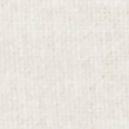
【〜いつもともしものフェーズフリー〜応急
コンパクトキット】Amazonプライム販売開
始
2025年7月24日
【藍染め工房たけみち】を応援しています！
2025年6月20日
【わんにゃんプリント ランチ4点セット】
Amazonプライム販売開始
2024年8月2日
【保冷剤ポケット付きネックタイ】登場！
Amazonプライムにて販売中!!
2024年7月22日
真ん中ワイヤー入り不織布マスクシリーズに