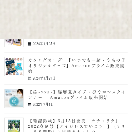
【新色＆こどもサイズ】登場！Amazonプラ
イムにて販売開始!!
2024年1月25日
新商品【柔肌ごこち・抗菌防臭マスク】
Amazonプライム販売開始
2024年1月25日
カタログオーダー【いつでも一緒・うちの子
オリジナルグッズ】Amazonプライム販売開
始
2024年1月23日
【添~sou~】綿麻夏タイプ・涼やかマスクイ
ンナー Amazonプライム販売開始
2022年7月1日
【雑誌掲載】3月15日発売『ナチュリラ』
2022春夏号【エイジレスでいこう! 】 (ナチ
ュリラ別冊) に掲載されました