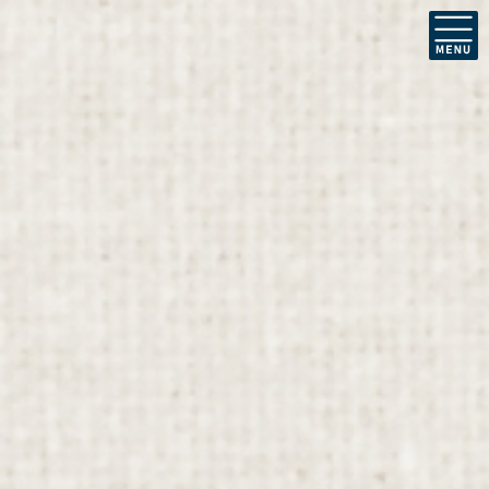
コ
ナ
ン
ビ
テ
ゲ
ン
ー
ツ
シ
に
ョ
お知らせ
移
ン
動
に
移
動
HOME
お知らせ
2022年2月
2022年2月
2022年2月28日
お知らせ
【花~hana~】高機能立体型布
マスク Amazonプライム販売
開始